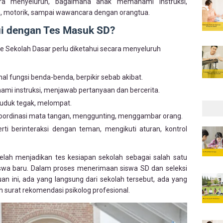
ara menyeluruh, bagaimana anak memahami instruksi,
 motorik, sampai wawancara dengan orangtua.
hui dengan Tes Masuk SD?
 Sekolah Dasar perlu diketahui secara menyeluruh
l fungsi benda-benda, berpikir sebab akibat.
 instruksi, menjawab pertanyaan dan bercerita.
uduk tegak, melompat.
oordinasi mata tangan, menggunting, menggambar orang.
i berinteraksi dengan teman, mengikuti aturan, kontrol
elah menjadikan tes kesiapan sekolah sebagai salah satu
iswa baru. Dalam proses menerimaan siswa SD dan seleksi
an ini, ada yang langsung dari sekolah tersebut, ada yang
 surat rekomendasi psikolog profesional.